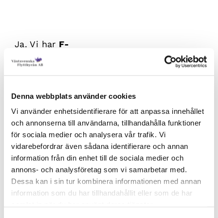
Har ni F-skatt?
Ja. Vi har
F-
skatt
,
Yrkestrafiktillstånd
och
är
helförsäkrade
.
Av
admin
|
augusti 26, 2022
|
|
0 kommentarer
Denna webbplats använder cookies
Vi använder enhetsidentifierare för att anpassa innehållet
och annonserna till användarna, tillhandahålla funktioner
för sociala medier och analysera vår trafik. Vi
Share This Story, Choose Your
vidarebefordrar även sådana identifierare och annan
information från din enhet till de sociala medier och
Platform!
annons- och analysföretag som vi samarbetar med.
Facebook
X
Reddit
LinkedIn
WhatsApp
Telegram
Tumblr
Pinterest
Vk
Xing
Dessa kan i sin tur kombinera informationen med annan
E-
information som du har tillhandahållit eller som de har
post
samlat in när du har använt deras tjänster.