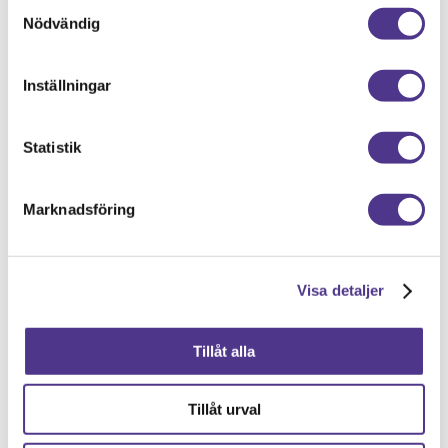
Samtyckesval
Nödvändig
Om författaren:
admin
Inställningar
Statistik
Lämna en kommentar
Marknadsföring
Du måste vara
inloggad
för att skriva en
kommentar.
Visa detaljer
Tillåt alla
Tillåt urval