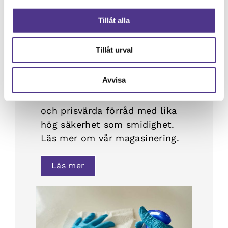
Tillåt alla
Magasinering
Tillåt urval
Avvisa
Behöver ni förvara något? Vi kan
alltid tillhandahålla moderna
och prisvärda förråd med lika
hög säkerhet som smidighet.
Läs mer om vår magasinering.
Läs mer