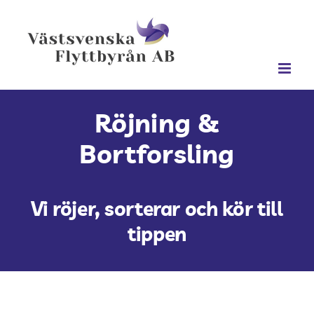
Fortsätt
till
innehållet
Röjning &
Bortforsling
Vi röjer, sorterar och kör till
tippen