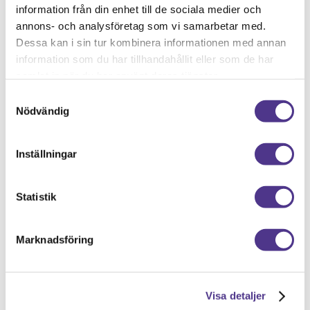
privatpersoner
information från din enhet till de sociala medier och
annons- och analysföretag som vi samarbetar med.
Dessa kan i sin tur kombinera informationen med annan
Var du än bor, vart du än ska –
information som du har tillhandahållit eller som de har
med Västsvenska Flyttbyrån får
samlat in när du har använt deras tjänster.
du alltid erfaren och prisvärd
Samtyckesval
flytthjälp. Vi hjälper även gärna
Nödvändig
till med flyttstäd. Läs mer om
vår privatflytt.
Inställningar
Läs mer
Statistik
Marknadsföring
Visa detaljer