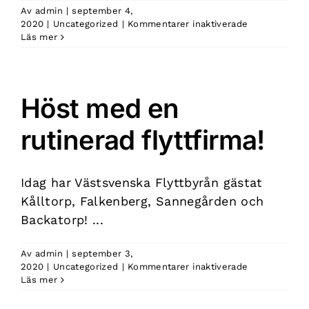
Av
admin
|
september 4,
för
2020
|
Uncategorized
|
Kommentarer inaktiverade
Flyttfirma
Läs mer
med
stort
hjärta
och
Höst med en
etablerad
rutin!
rutinerad flyttfirma!
Idag har Västsvenska Flyttbyrån gästat
Kålltorp, Falkenberg, Sannegården och
Backatorp! ...
Av
admin
|
september 3,
för
2020
|
Uncategorized
|
Kommentarer inaktiverade
Höst
Läs mer
med
en