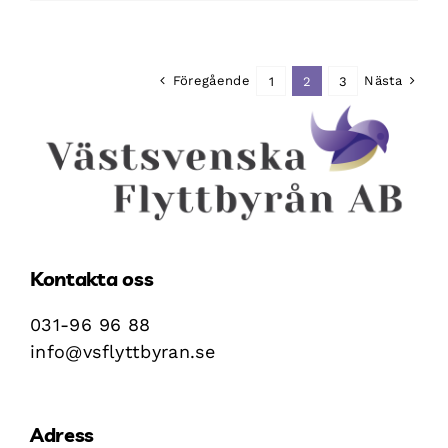
flytthjälp
går
på
gym!
Föregående
Nästa
1
2
3
Kontakta oss
031-96 96 88
info@vsflyttbyran.se
Adress