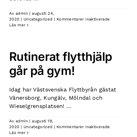
Av
admin
|
augusti 24,
för
2020
|
Uncategorized
|
Kommentarer inaktiverade
Flytthjälp
Läs mer
med
stort
hjärta
i
Rutinerat flytthjälp
det
vilda!
går på gym!
Idag har Västsvenska Flyttbyrån gästat
Vänersborg, Kungälv, Mölndal och
Wieselgrensplatsen! ...
Av
admin
|
augusti 19,
för
2020
|
Uncategorized
|
Kommentarer inaktiverade
Rutinerat
Läs mer