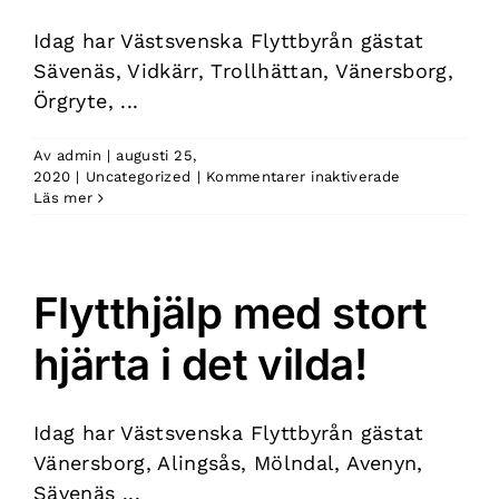
Idag har Västsvenska Flyttbyrån gästat
Sävenäs, Vidkärr, Trollhättan, Vänersborg,
Örgryte, ...
Av
admin
|
augusti 25,
för
2020
|
Uncategorized
|
Kommentarer inaktiverade
En
Läs mer
trygg
flytt
i
Västra
Flytthjälp med stort
Götaland
hjärta i det vilda!
Idag har Västsvenska Flyttbyrån gästat
Vänersborg, Alingsås, Mölndal, Avenyn,
Sävenäs ...