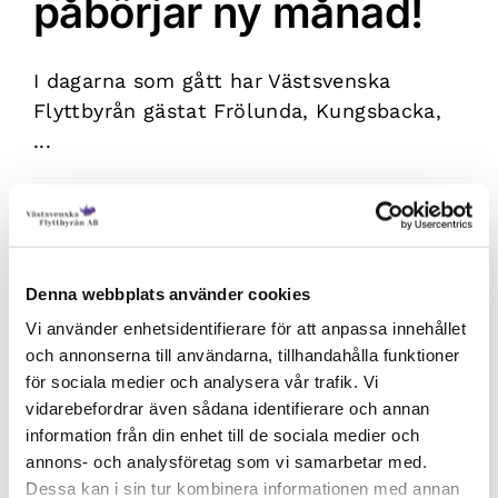
påbörjar ny månad!
I dagarna som gått har Västsvenska
Flyttbyrån gästat Frölunda, Kungsbacka,
...
Av
admin
|
september 1,
för
2020
|
Uncategorized
|
Kommentarer inaktiverade
Rutinerad
Läs mer
flytthjälp
påbörjar
Denna webbplats använder cookies
ny
månad!
Vi använder enhetsidentifierare för att anpassa innehållet
Samlade Referenser
och annonserna till användarna, tillhandahålla funktioner
för sociala medier och analysera vår trafik. Vi
vidarebefordrar även sådana identifierare och annan
Populär Flyttfirma med bra omdömen
information från din enhet till de sociala medier och
Västsvenska Flyttbyrån AB är en ...
annons- och analysföretag som vi samarbetar med.
Dessa kan i sin tur kombinera informationen med annan