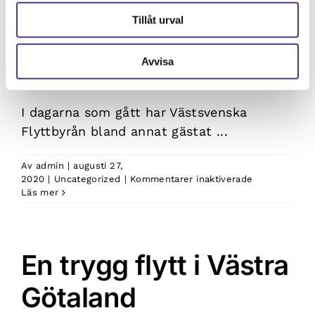
flytthjälp!
Tillåt urval
Trygg flyttfirma i
månadsskifte!
Avvisa
I dagarna som gått har Västsvenska
Flyttbyrån bland annat gästat ...
Av
admin
|
augusti 27,
för
2020
|
Uncategorized
|
Kommentarer inaktiverade
Trygg
Läs mer
flyttfirma
i
månadsskifte
En trygg flytt i Västra
Götaland