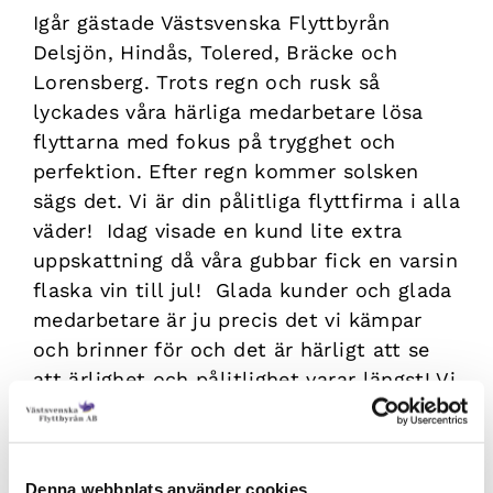
Igår gästade Västsvenska Flyttbyrån
Delsjön
,
Hindås
,
Tolered
,
Bräcke
och
Lorensberg
. Trots regn och rusk så
lyckades våra härliga medarbetare lösa
flyttarna med fokus på trygghet och
perfektion. Efter regn kommer solsken
sägs det. Vi är din pålitliga flyttfirma i alla
väder!
Idag visade en kund lite extra
uppskattning då våra gubbar fick en varsin
flaska vin till jul!
Glada kunder och glada
medarbetare är ju precis det vi kämpar
och brinner för och det är härligt att se
att ärlighet och pålitlighet varar längst! Vi
levererar trygghet och perfektion, det är
vår vision!
Följ våra fotsteg:
Denna webbplats använder cookies