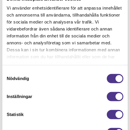
–
https://vsflyttbyran.se/nyheter/
Vi använder enhetsidentifierare för att anpassa innehållet
och annonserna till användarna, tillhandahålla funktioner
Få en offert för din trygga flytt:
för sociala medier och analysera vår trafik. Vi
–
https://vsflyttbyran.se/offert/
vidarebefordrar även sådana identifierare och annan
information från din enhet till de sociala medier och
Se vad våra kunder säger om oss:
annons- och analysföretag som vi samarbetar med.
–
https://vsflyttbyran.se/omdomen/
Dessa kan i sin tur kombinera informationen med annan
information som du har tillhandahållit eller som de har
samlat in när du har använt deras tjänster.
Samtyckesval
Nödvändig
Din trygghet är vår vision
Inställningar
När du väljer Västsvenska Flyttbyrån AB
som din flyttfirma i Göteborg så väljer du
Statistik
trygghet och perfektion.
Vi har alla tillstånd och försäkringar i