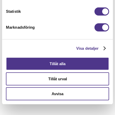
Här jobbar vi
Statistik
Västsvenska Flyttbyrån täcker in hela
Göteborgsområdet och Västra Götaland
Marknadsföring
samt ett flertal halländska orter. Här
hittar du en
lista
på de orter vi arbetar i.
Visa detaljer
Få en offert för din trygga flytt:
https://vsflyttbyran.se/offert/
Tillåt alla
Se vad våra kunder säger om oss:
https://vsflyttbyran.se/omdomen/
Tillåt urval
Ta del av våra packtips:
Avvisa
https://vsflyttbyran.se/vara-packtips