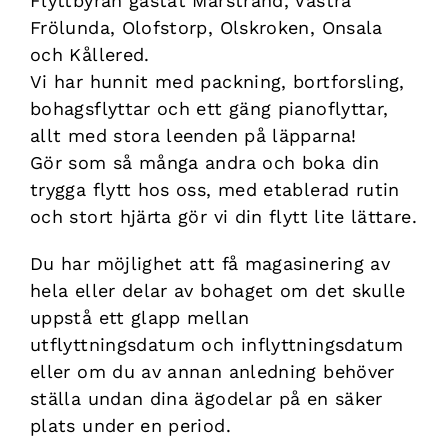
Flyttbyrån gästat
Marstrand
,
Västra
Frölunda
,
Olofstorp
,
Olskroken
,
Onsala
och
Kållered
.
Vi har hunnit med
packning
,
bortforsling
,
bohagsflyttar
och ett gäng
pianoflyttar
,
allt med stora leenden på läpparna!
Gör som så många andra och boka din
trygga flytt hos oss, med etablerad rutin
och stort hjärta gör vi din flytt lite lättare.
Du har möjlighet att få
magasinering
av
hela eller delar av bohaget om det skulle
uppstå ett glapp mellan
utflyttningsdatum och inflyttningsdatum
eller om du av annan anledning behöver
ställa undan dina ägodelar på en säker
plats under en period.