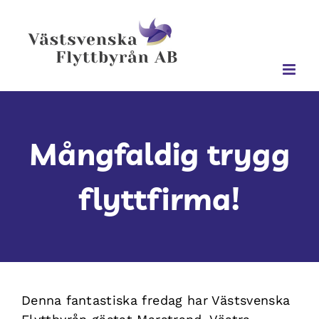
Fortsätt
till
innehållet
Mångfaldig trygg
flyttfirma!
Denna fantastiska fredag har Västsvenska