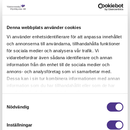
Med effektiv planering ser vi till att din
flytt görs på kortast möjliga tid, utan att
Denna webbplats använder cookies
tumma på kvaliteten eller säkerheten.
Varmt välkommen att boka in ett
Vi använder enhetsidentifierare för att anpassa innehållet
och annonserna till användarna, tillhandahålla funktioner
kostnadsfritt hembesök idag så kommer vi
för sociala medier och analysera vår trafik. Vi
ut och tar en titt på vad det är som du
vidarebefordrar även sådana identifierare och annan
behöver få flyttat för att sedan ge dig en
information från din enhet till de sociala medier och
tydlig offert utifrån de tjänster som du
annons- och analysföretag som vi samarbetar med.
väljer.
Dessa kan i sin tur kombinera informationen med annan
information som du har tillhandahållit eller som de har
Ta gärna en titt på våra
fina omdömen
på
samlat in när du har använt deras tjänster.
Offerta, Google, Facebook och
Samtyckesval
Servicefinder för att se vad andra kunder
Nödvändig
har tyckt om att anlita oss som
sin
flyttfirma i Göteborg
.
Inställningar