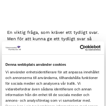
Hur mycket kostar
flytthjälp?
En viktig fråga, som kräver ett tydligt svar.
Men för att kunna ge ett tydligt svar så
måste vi veta vissa saker – t.ex. bohagets
storlek och flyttens distans. Allt vi på
Västsvenska Flyttbyrån kan säga på
förhand är att våra kunder beskriver oss
Denna webbplats använder cookies
som prisvärda och kostnadseffektiva. Bor
Vi använder enhetsidentifierare för att anpassa innehållet
du i villa, radhus eller lägenhet? Berätta
och annonserna till användarna, tillhandahålla funktioner
gärna för oss, så återkommer vi omgående
för sociala medier och analysera vår trafik. Vi
vidarebefordrar även sådana identifierare och annan
med en
kostnadsfri offert
. Vill du veta
information från din enhet till de sociala medier och
mer? Här svarar vi på de vanligaste
annons- och analysföretag som vi samarbetar med.
flyttfrågorna
.
Dessa kan i sin tur kombinera informationen med annan