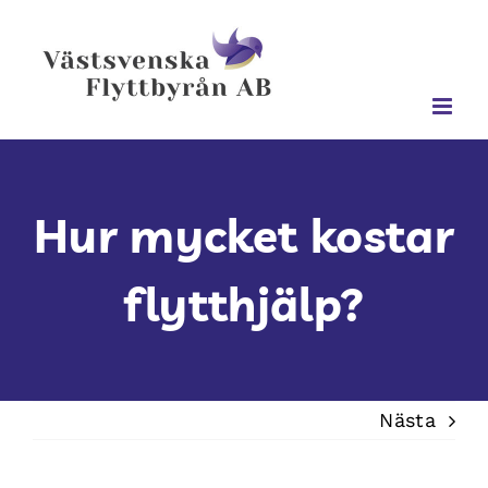
Fortsätt
till
innehållet
Hur mycket kostar
flytthjälp?
Nästa